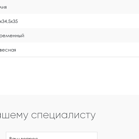
лия
x34,5x35
временный
весная
ашему специалисту