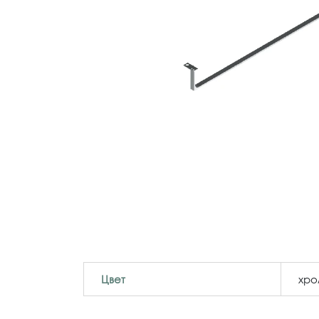
Цвет
хр