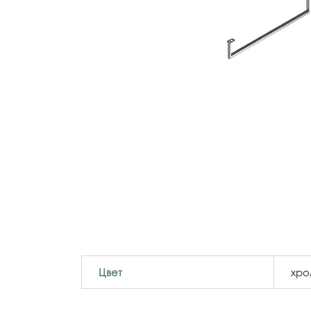
Цвет
хр