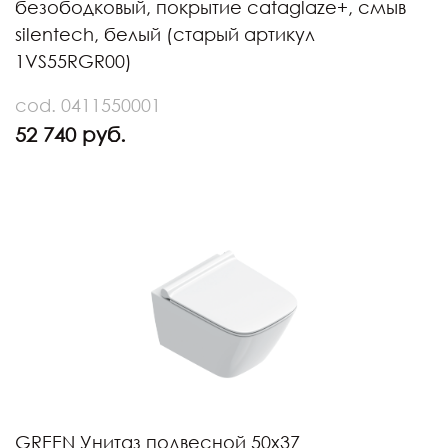
безободковый, покрытие cataglaze+, смыв
silentech, белый (старый артикул
1VS55RGR00)
cod. 0411550001
52 740 руб.
GREEN Унитаз подвесной 50х37