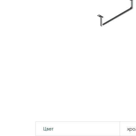
Цвет
хр