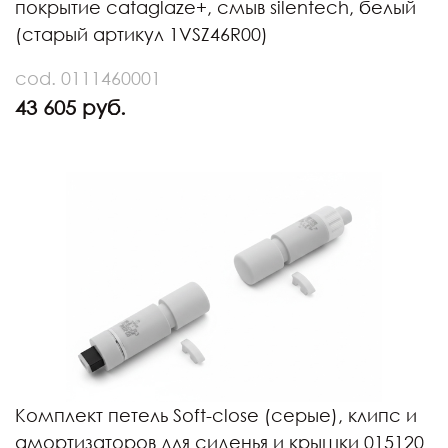
покрытие cataglaze+, смыв silentech, белый
(старый артикул 1VSZ46R00)
cod. 0111460001
43 605 руб.
Комплект петель Soft-close (серые), клипс и
амортизаторов для сиденья и крышки 015120