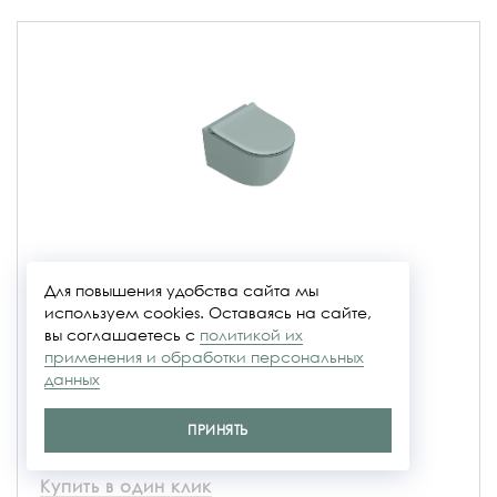
Sfera 50 acqua матовый
Для повышения удобства сайта мы
используем cookies. Оставаясь на сайте,
вы соглашаетесь с
политикой их
Коллекция
Tonalità
применения и обработки персональных
Размер
50x35x33,8
Артикул
0511700028
данных
66 880 руб.
ПРИНЯТЬ
Купить в один клик