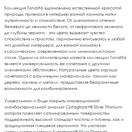
Коллекция Tonalità вдохновлена естественной красотой
природы, привнося в интерьер ванной комнаты нотки
аутентичности и спокойствия. От элегантного оттенка
бежевого до нежности белого, от нефритового зеленого
до глубины черного - эти цвета вызывают чувство
спокойствия и простоты, гармонично вписываясь в любой
тип дизайна интерьера, для ванной комнаты в
классическом, современном или минималистском
стиле. Одним из отличительных качеств коллекции Tonalità
является универсальность ее сочетания с другими
элементами обстановки. Натуральные цвета хорошо
сочетаются с различными материалами, такими как
дерево, камень и металл, предоставляя безграничные
возможности для комбинирования.
Умывальники и биде покрыты инновационной
антибактериальной эмалью Cataglaze+® Silver Titanium,
которая позволяет сатинированным поверхностям
поддерживать высокий стандарт чистоты и гигиены, как и
традиционная глянцевая керамика. На унитазах
используется система Twinglaze+® Silver Titanium -